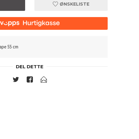
ØNSKELISTE
tape 55 cm
DEL DETTE
Før og etter 