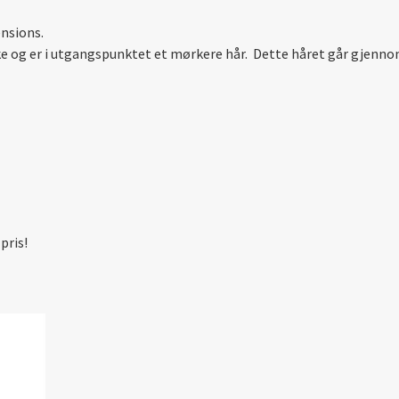
ensions.
ke og er i utgangspunktet et mørkere hår. Dette håret går gjennom
pris!