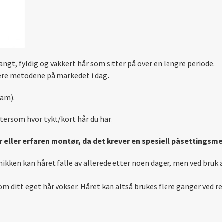
ngt, fyldig og vakkert hår som sitter på over en lengre periode.
re metodene på markedet i dag
.
ram).
ettersom hvor tykt/kort hår du har.
ør eller erfaren montør, da det krever en spesiell påsettingsme
ikken kan håret falle av allerede etter noen dager, men ved bruk 
om ditt eget hår vokser. Håret kan altså brukes flere ganger ved 