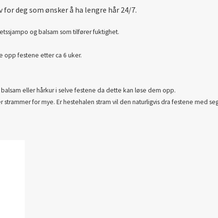
 for deg som ønsker å ha lengre hår 24/7.
tetssjampo og balsam som tilfører fuktighet.
se opp festene etter ca 6 uker.
å balsam eller hårkur i selve festene da dette kan løse dem opp.
ler strammer for mye. Er hestehalen stram vil den naturligvis dra festene med se