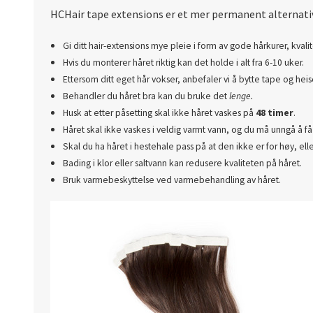
HCHair tape extensions er et mer permanent alternativ
Gi ditt hair-extensions mye pleie i form av gode hårkurer, kvali
Hvis du monterer håret riktig kan det holde i alt fra 6-10 uker.
Ettersom ditt eget hår vokser, anbefaler vi å bytte tape og hei
Behandler du håret bra kan du bruke det
lenge.
Husk at etter påsetting skal ikke håret vaskes på
48 timer
.
Håret skal ikke vaskes i veldig varmt vann, og du må unngå å f
Skal du ha håret i hestehale pass på at den ikke er for høy, el
Bading i klor eller saltvann kan redusere kvaliteten på håret.
Bruk varmebeskyttelse ved varmebehandling av håret.