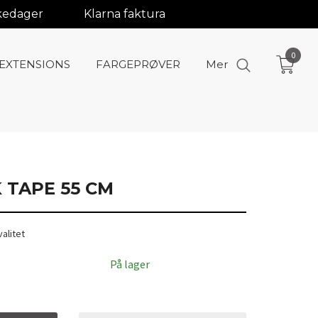
rkedager
Klarna faktura
0
-EXTENSIONS
FARGEPRØVER
Mer
K TAPE 55 CM
valitet
På lager