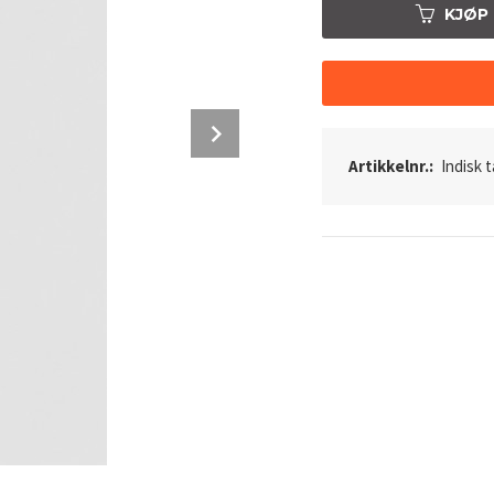
KJØP
Next
Artikkelnr.:
Indisk 
Farge C22 - Indisk tape extensions