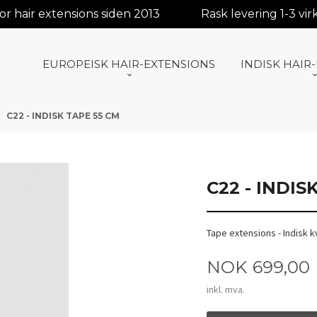
r hair extensions siden 2013
Rask levering 1-3 vi
EUROPEISK HAIR-EXTENSIONS
INDISK HAIR
C22 - INDISK TAPE 55 CM
C22 - INDIS
Tape extensions - Indisk k
Pris
NOK
699,00
inkl. mva.