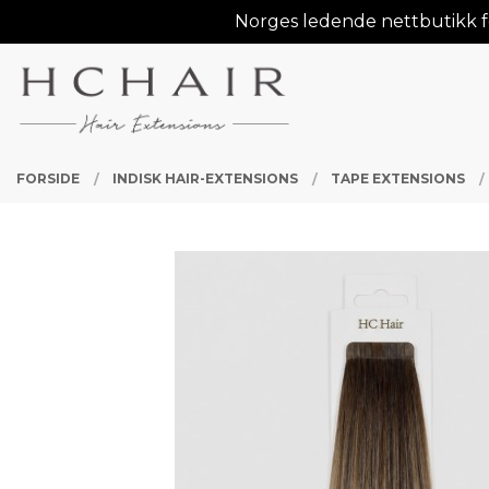
Gå
Norges ledende nettbutikk fo
Lukk
til
innholdet
PRODUKTER
FORSIDE
INDISK HAIR-EXTENSIONS
TAPE EXTENSIONS