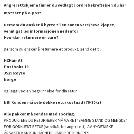
Angrerettskjema finner du vedlagt i ordrebekreftelsen du har
mottatt på e-post.
Dersom du ønsker å bytte til en annen vare/heve kjøpet,
vennligst les informasjonen nedenfor:
Hvordan returnere en vare?
Dersom du ønsker å returnere et produkt, send det til:
HCHair AS
Postboks 19
3529 Røyse
Norge
og legg ved en begrunnelse for din retur.
NB! Kunden må selv dekke returkostnad (70-80kr)
Alle pakker må sendes med sporing.
PRODUKTENE DU RETURNERER MÅ VÆRE I "SAMME STAND OG MENGDE"
FOR GODKJENT RETUR(se vilkår for angrerett). AV HYGIENISKE
ÅRSAKER KAN KUN UÅPNEDE VARER RETURNERES.