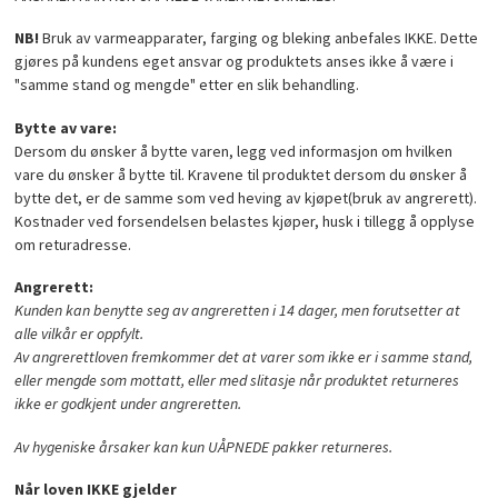
NB!
Bruk av varmeapparater, farging og bleking anbefales IKKE. Dette
gjøres på kundens eget ansvar og produktets anses ikke å være i
"samme stand og mengde" etter en slik behandling.
Bytte av vare:
Dersom du ønsker å bytte varen, legg ved informasjon om hvilken
vare du ønsker å bytte til. Kravene til produktet dersom du ønsker å
bytte det, er de samme som ved heving av kjøpet(bruk av angrerett).
Kostnader ved forsendelsen belastes kjøper, husk i tillegg å opplyse
om returadresse.
Angrerett:
Kunden kan benytte seg av angreretten i 14 dager, men forutsetter at
alle vilkår er oppfylt.
Av angrerettloven fremkommer det at varer som ikke er i samme stand,
eller mengde som mottatt, eller med slitasje når produktet returneres
ikke er godkjent under angreretten.
Av hygeniske årsaker kan kun UÅPNEDE pakker returneres.
Når loven IKKE gjelder