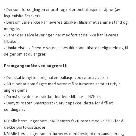
• Dersom forseglingen er brutt og/eller emballasjen er åpnet(av
hygieniske årsaker).
• Dersom varen ikke kan leveres tilbake i tilnærmet samme stand og
mengde.
• Varer der selve leveringen har medført at de ikke kan leveres
tilbake.
• Unnlatelse av å hente varen anses ikke som tilstrekkelig melding til
selger om at du angrer.
Fremgangsmåte ved angrerett
• Det skal benyttes original emballasje ved retur av varen.
• Alt tilbehør som fulgte med varen må returneres samt et utfylt
angreskjema.
• Du må selv dekke fraktkostnadene tilbake til HCHair.
• Benytt Posten Smartpost / Servicepakke, dette for å få et
sendingsnr.
NB! Alle bestillinger som IKKE hentes faktureres med kr 230,- for å
dekke portokostnader
NB! Alle bestillinger som returneres med beskjed om kansellering,