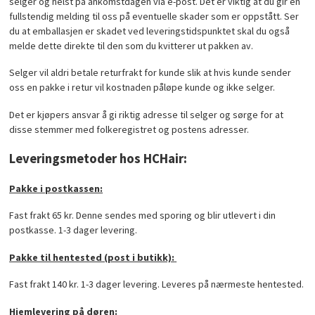
selger og helst på ankomstdagen via e-post. Det er viktig at du gir en
fullstendig melding til oss på eventuelle skader som er oppstått. Ser
du at emballasjen er skadet ved leveringstidspunktet skal du også
melde dette direkte til den som du kvitterer ut pakken av.
Selger vil aldri betale returfrakt for kunde slik at hvis kunde sender
oss en pakke i retur vil kostnaden påløpe kunde og ikke selger.
Det er kjøpers ansvar å gi riktig adresse til selger og sørge for at
disse stemmer med folkeregistret og postens adresser.
Leveringsmetoder hos HCHair
:
Pakke i postkassen:
Fast frakt 65 kr. Denne sendes med sporing og blir utlevert i din
postkasse. 1-3 dager levering.
Pakke til hentested (post i butikk):
Fast frakt 140 kr. 1-3 dager levering. Leveres på nærmeste hentested.
Hjemlevering på døren: