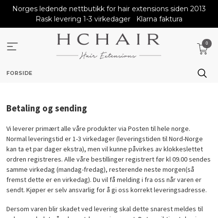
Gå
Norges ledende nettbutikk for hair extensions siden 2013
til
Rask levering 1-3 virkedager
Klarna faktura
innholdet
0
FORSIDE
Betaling og sending
Vi leverer primært alle våre produkter via Posten til hele norge.
Normal leveringstid er 1-3 virkedager (leveringstiden til Nord-Norge
kan ta et par dager ekstra), men vil kunne påvirkes av klokkeslettet
ordren registreres. Alle våre bestillinger registrert før kl 09.00 sendes
samme virkedag (mandag-fredag), resterende neste morgen(så
fremst dette er en virkedag). Du vil få melding i fra oss når varen er
sendt. Kjøper er selv ansvarlig for å gi oss korrekt leveringsadresse.
Dersom varen blir skadet ved levering skal dette snarest meldes til