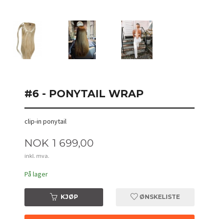
#6 - PONYTAIL WRAP
clip-in ponytail
Pris
NOK
1 699,00
inkl. mva.
På lager
KJØP
ØNSKELISTE