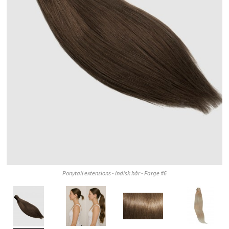
Ponytail extensions - Indisk hår - Farge #6