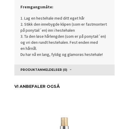
Fremgangsmåte:
1. Lag en hestehale med ditt eget hår
2. Stikk den innebygde klipen (som er fastmontert
på ponytail´en) inn i hestehalen
3. Ta den løse hårlengden (som er på ponytail´en)
og vri den rundt hestehalen. Fest enden med
en hårnål.
Du har nå en lang, fyldig og glamorøs hestehale!
PRODUKTANMELDELSER (0)
VI ANBEFALER OGSÅ