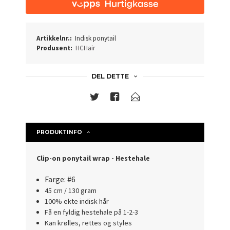
Artikkelnr.:
Indisk ponytail
Produsent:
HCHair
DEL DETTE
PRODUKTINFO
Clip-on ponytail wrap - Hestehale
Farge: #6
45 cm / 130 gram
100% ekte indisk hår
Få en fyldig hestehale på 1-2-3
Kan krølles, rettes og styles