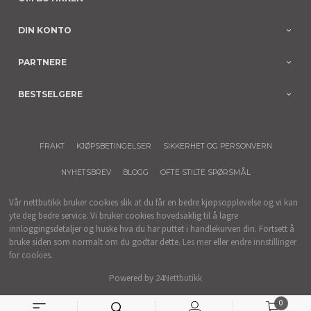
DIN KONTO
PARTNERE
BESTSELGERE
FRAKT
KJØPSBETINGELSER
SIKKERHET OG PERSONVERN
NYHETSBREV
BLOGG
OFTE STILTE SPØRSMÅL
Vår nettbutikk bruker cookies slik at du får en bedre kjøpsopplevelse og vi kan
yte deg bedre service. Vi bruker cookies hovedsaklig til å lagre
innloggingsdetaljer og huske hva du har puttet i handlekurven din. Fortsett å
bruke siden som normalt om du godtar dette.
Les mer
eller
endre innstillinger
for cookies.
Powered by
24Nettbutikk
0