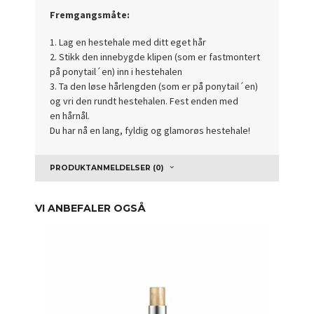
Fremgangsmåte:
1. Lag en hestehale med ditt eget hår
2. Stikk den innebygde klipen (som er fastmontert
på ponytail´en) inn i hestehalen
3. Ta den løse hårlengden (som er på ponytail´en)
og vri den rundt hestehalen. Fest enden med
en hårnål.
Du har nå en lang, fyldig og glamorøs hestehale!
PRODUKTANMELDELSER (0)
VI ANBEFALER OGSÅ