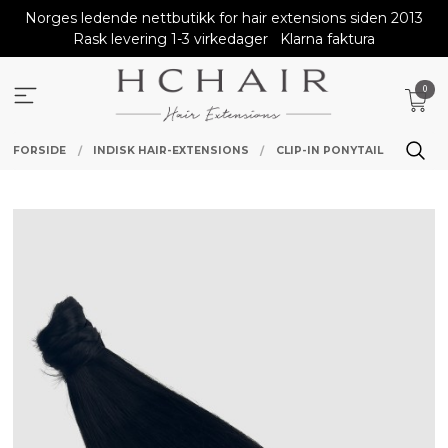
Gå
Norges ledende nettbutikk for hair extensions siden 2013
til
Rask levering 1-3 virkedager
Klarna faktura
innholdet
0
FORSIDE
INDISK HAIR-EXTENSIONS
CLIP-IN PONYTAIL