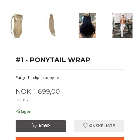
#1 - PONYTAIL WRAP
Farge 1 - clip-in ponytail
Pris
NOK
1 699,00
inkl. mva.
På lager
KJØP
ØNSKELISTE