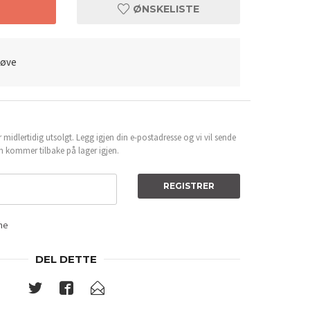
T
ØNSKELISTE
røve
 midlertidig utsolgt. Legg igjen din e-postadresse og vi vil sende
n kommer tilbake på lager igjen.
Før og etter 
REGISTRER
ene
DEL DETTE