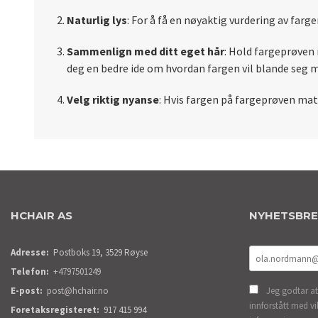
Naturlig lys
: For å få en nøyaktig vurdering av far
Sammenlign med ditt eget hår
: Hold fargeprøven 
deg en bedre ide om hvordan fargen vil blande seg m
Velg riktig nyanse
: Hvis fargen på fargeprøven matc
HCHAIR AS
NYHETSBR
Adresse:
Postboks 19, 3529 Røyse
Telefon:
+4797501249
E-post:
post@hchair.no
Jeg godtar at
innforstått med vi
Foretaksregisteret:
917 415 994