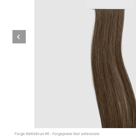
Prev
Farge Nøttebrun #6 - Fargeprøve hair extensions