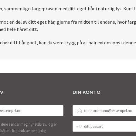
gen, sammenlign fargeprøven med ditt eget hår i naturlig lys. Kunst
mot en del av ditt eget hår, gjerne fra midten til endene, hvor far
ed hele håret ditt.
her ditt hår godt, kan du være trygg på at hair extensions i denne f
EV
DIN KONTO
E-
POSTADRESSE
DITT
 dere sender meg nyhetsbrev, og er
PASSORD
lkårene for bruk av personlig