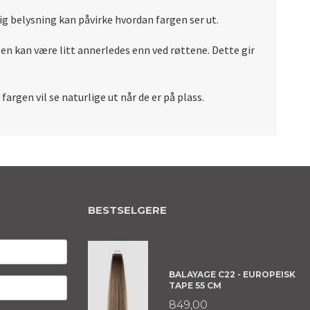
ig belysning kan påvirke hvordan fargen ser ut.
gen kan være litt annerledes enn ved røttene. Dette gir
argen vil se naturlige ut når de er på plass.
BESTSELGERE
BALAYAGE C22 - EUROPEISK
TAPE 55 CM
849,00