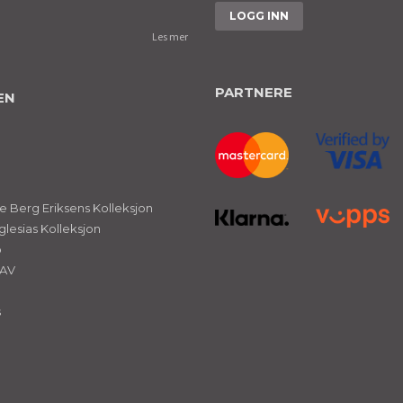
Les mer
PARTNERE
EN
 Berg Eriksens Kolleksjon
glesias Kolleksjon
ø
NAV
s