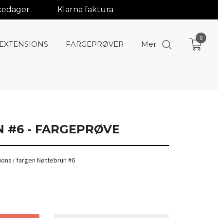
rkedager
Klarna faktura
0
-EXTENSIONS
FARGEPRØVER
Mer
 #6 - FARGEPRØVE
ions i fargen Nøttebrun #6