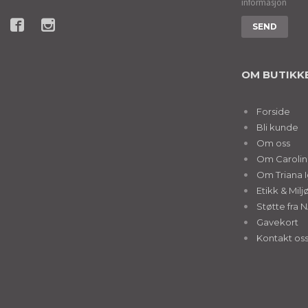
informasjon
OM BUTIKK
Forside
Bli kunde
Om oss
Om Caroline
Om Triana I
Etikk & Milj
Støtte fra 
Gavekort
Kontakt os