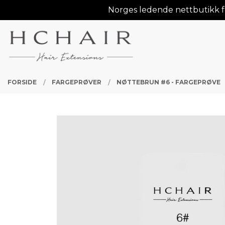
Gå
Norges ledende nettbutikk fo
Lukk
til
innholdet
PRODUKTER
FORSIDE
FARGEPRØVER
NØTTEBRUN #6 - FARGEPRØVE