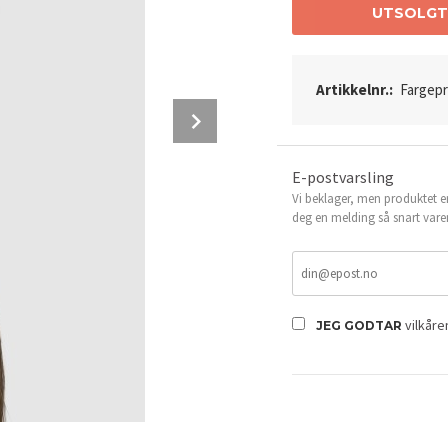
UTSOLG
Artikkelnr.:
Fargep
Next
E-postvarsling
Vi beklager, men produktet er
deg en melding så snart vare
Farge Nøttebrun #6
vilkår
JEG GODTAR