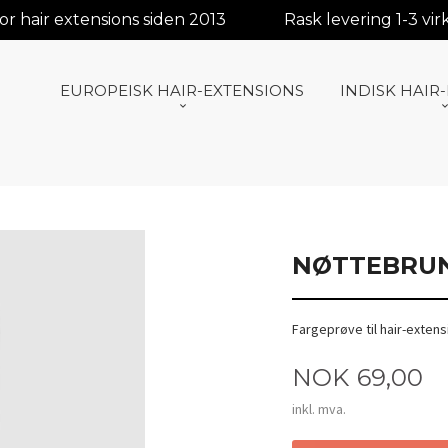
r hair extensions siden 2013
Rask levering 1-3 vi
EUROPEISK HAIR-EXTENSIONS
INDISK HAIR
NØTTEBRUN
Fargeprøve til hair-extens
Pris
NOK
69,00
inkl. mva.