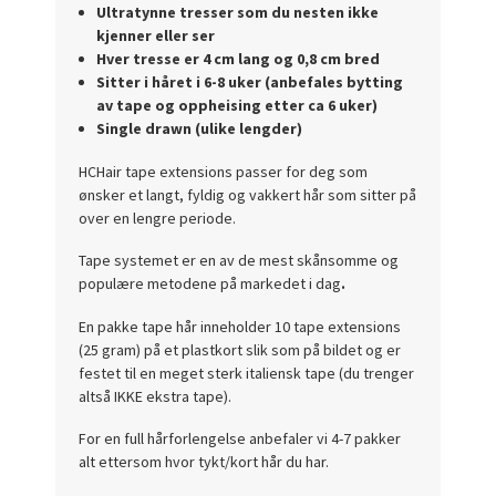
Ultratynne tresser som du nesten ikke
kjenner eller ser
Hver tresse er 4 cm lang og 0,8 cm bred
Sitter i håret i 6-8 uker (anbefales bytting
av tape og oppheising etter ca 6 uker)
Single drawn (ulike lengder)
HCHair tape extensions passer for deg som
ønsker et langt, fyldig og vakkert hår som sitter på
over en lengre periode.
Tape systemet er en av de mest skånsomme og
populære metodene på markedet i dag
.
En pakke tape hår inneholder 10 tape extensions
(25 gram) på et plastkort slik som på bildet og er
festet til en meget sterk italiensk tape (du trenger
altså IKKE ekstra tape).
For en full hårforlengelse anbefaler vi 4-7 pakker
alt ettersom hvor tykt/kort hår du har.