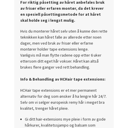
For riktig påsetting av håret anbefales bruk
av frisør eller erfaren montør, da det krever
en spesiell påsettingsmetode for at håret
skal holde seg i lengst mulig.
Hvis du monterer håret selv uten å kunne den rette
teknikken kan håret falle av allerede etter noen
dager, men ved bruk av frisør eller erfarne
montører holder tape extensions lenge.
Vanligvis må man flytte radene opp etter 6 uker
ettersom ditt eget hår vokser. Håret kan altså
brukes flere ganger ved rett behandling.
Info & Behandling av HCHair tape extensions:
HCHair tape extensions er et mer permanent
alternativ for deg som ønsker å ha lengre hår 24/7.
Selv om vi selger europeisk remy hår i meget bra
kvalitet, trenger håret pleie.
Gi ditt hair-extensions mye pleie i form av gode
hårkurer, kvalitetssjampo og balsam som