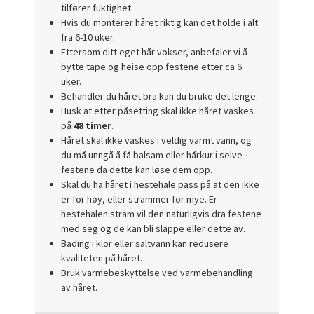
tilfører fuktighet.
Hvis du monterer håret riktig kan det holde i alt
fra 6-10 uker.
Ettersom ditt eget hår vokser, anbefaler vi å
bytte tape og heise opp festene etter ca 6
uker.
Behandler du håret bra kan du bruke det lenge.
Husk at etter påsetting skal ikke håret vaskes
på
48 timer
.
Håret skal ikke vaskes i veldig varmt vann, og
du må unngå å få balsam eller hårkur i selve
festene da dette kan løse dem opp.
Skal du ha håret i hestehale pass på at den ikke
er for høy, eller strammer for mye. Er
hestehalen stram vil den naturligvis dra festene
med seg og de kan bli slappe eller dette av.
Bading i klor eller saltvann kan redusere
kvaliteten på håret.
Bruk varmebeskyttelse ved varmebehandling
av håret.