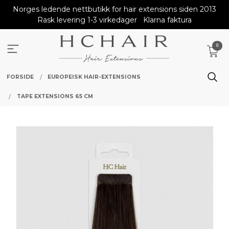
Gå
Norges ledende nettbutikk for hair extensions siden 2013
til
Rask levering 1-3 virkedager
Klarna faktura
innholdet
0
FORSIDE
EUROPEISK HAIR-EXTENSIONS
TAPE EXTENSIONS 65 CM