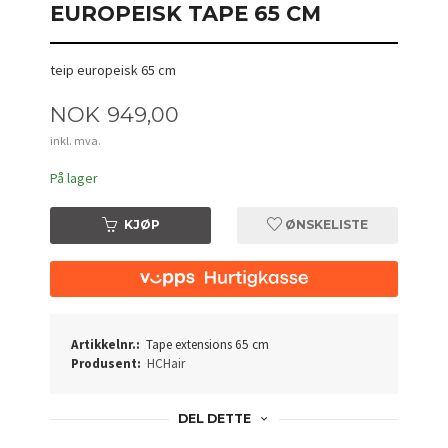
EUROPEISK TAPE 65 CM
teip europeisk 65 cm
Pris
NOK
949,00
inkl. mva.
På lager
KJØP
ØNSKELISTE
Artikkelnr.:
Tape extensions 65 cm
Produsent:
HCHair
DEL DETTE