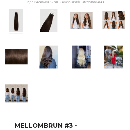
Tape extensions 65 cm - Europeisk hår - Mellombrun #3
MELLOMBRUN #3 -