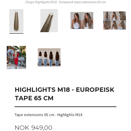
Farge Highlights M18 - Europeisk tape extensions 65 cm
HIGHLIGHTS M18 - EUROPEISK
TAPE 65 CM
Tape extensions 65 cm - Highlights M18
Pris
NOK
949,00