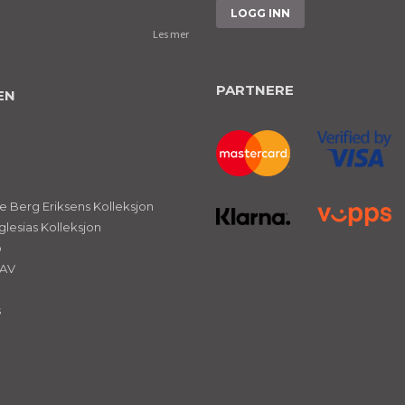
Les mer
PARTNERE
EN
 Berg Eriksens Kolleksjon
glesias Kolleksjon
ø
NAV
s