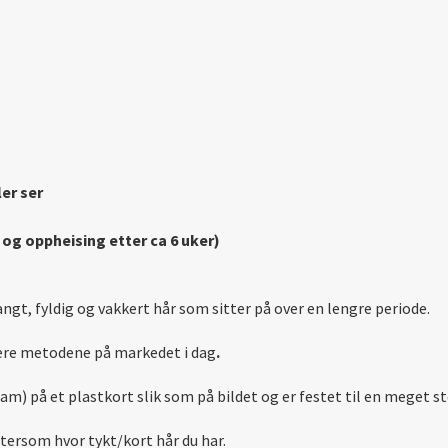
er ser
e og oppheising etter ca 6 uker)
gt, fyldig og vakkert hår som sitter på over en lengre periode.
re metodene på markedet i dag
.
m) på et plastkort slik som på bildet og er festet til en meget st
ettersom hvor tykt/kort hår du har.