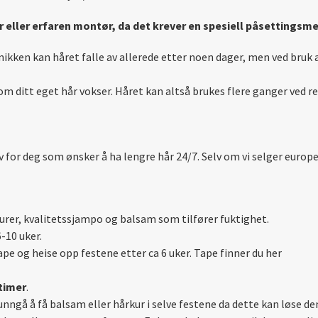
ør eller erfaren montør, da det krever en spesiell påsettingsme
ikken kan håret falle av allerede etter noen dager, men ved bruk 
om ditt eget hår vokser. Håret kan altså brukes flere ganger ved 
or deg som ønsker å ha lengre hår 24/7. Selv om vi selger europei
kurer, kvalitetssjampo og balsam som tilfører fuktighet.
-10 uker.
ape og heise opp festene etter ca 6 uker. Tape finner du her
timer
.
unngå å få balsam eller hårkur i selve festene da dette kan løse d