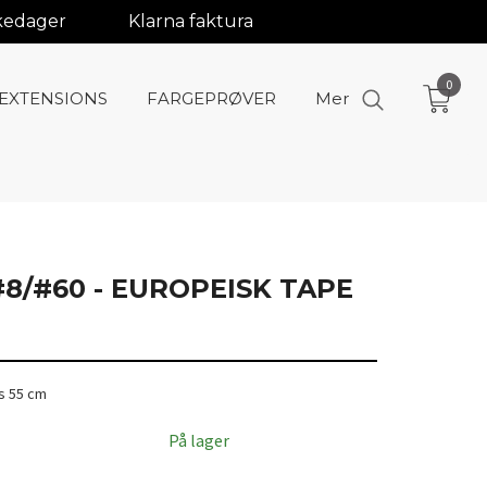
rkedager
Klarna faktura
0
-EXTENSIONS
FARGEPRØVER
Mer
8/#60 - EUROPEISK TAPE
s 55 cm
På lager