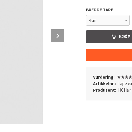
BREDDE TAPE
Next
KJØP
Før og etter - Farge Balayage 8/60
Vurdering:
Artikkelnr.:
Tape ex
Produsent:
HCHair