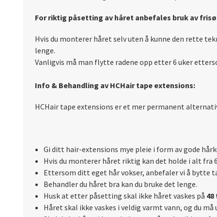
For riktig påsetting av håret anbefales bruk av fris
Hvis du monterer håret selv uten å kunne den rette tekn
lenge.
Vanligvis må man flytte radene opp etter 6 uker etters
Info & Behandling av HCHair tape extensions:
HCHair tape extensions er et mer permanent alternativ f
Gi ditt hair-extensions mye pleie i form av gode hår
Hvis du monterer håret riktig kan det holde i alt fra 6
Ettersom ditt eget hår vokser, anbefaler vi å bytte t
Behandler du håret bra kan du bruke det lenge.
Husk at etter påsetting skal ikke håret vaskes på
48 
Håret skal ikke vaskes i veldig varmt vann, og du må 