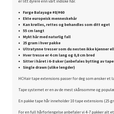
er litt dyrere enn vårt indiske hår.
Farge Balayage #8/#60
Ekte europeisk menneskehår
Kan krølles, rettes og behandles som ditt eget
55 cm langt
Mykt hår med naturlig fall
25 gram i hver pakke
Ultratynne tresser som du nesten ikke kjenner ell
Hver tresse er 4 cm lang og 0,8 cm bred
Sitter i håret i 6-8 uker (anbefales bytting av tap
Single drawn (ulike lengder)
HCHair tape extensions passer for deg som ønsker et lan
Tape systemet er en av de mest skånsomme og populæ
En pakke tape hår inneholder 10 tape extensions (25 gra
For en full hårforlengelse anbefaler vi 4-7 pakker alt 