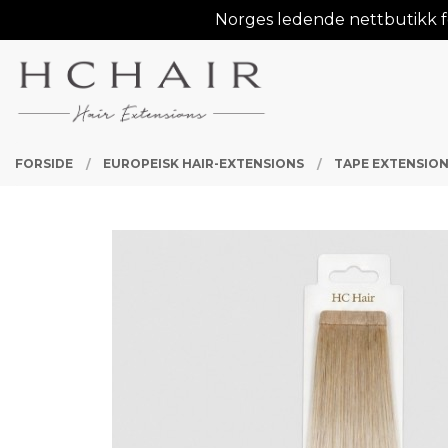
Gå
Norges ledende nettbutikk fo
Lukk
til
innholdet
PRODUKTER
FORSIDE
EUROPEISK HAIR-EXTENSIONS
TAPE EXTENSION