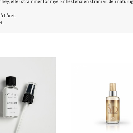
or høy, eller strammer for mye. Er hestehalen stram vil den naturli
på håret.
t.