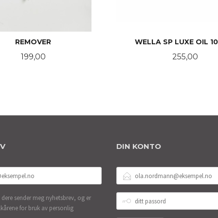
REMOVER
WELLA SP LUXE OIL 1
Pris
Pris
199,00
255,00
KJØP
LES MER
EV
DIN KONTO
E-
POSTADRESSE
DITT
 dere sender meg nyhetsbrev, og er
PASSORD
lkårene for bruk av personlig