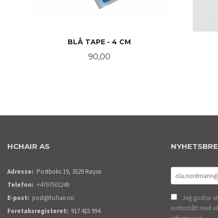
BLÅ TAPE - 4 CM
Pris
90,00
KJØP
HCHAIR AS
NYHETSBR
Adresse:
Postboks 19, 3529 Røyse
Telefon:
+4797501249
E-post:
post@hchair.no
Jeg godtar at
innforstått med vi
Foretaksregisteret:
917 415 994