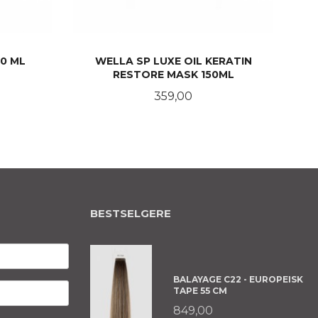
00 ML
WELLA SP LUXE OIL KERATIN
RESTORE MASK 150ML
Pris
359,00
LES MER
BESTSELGERE
BALAYAGE C22 - EUROPEISK
TAPE 55 CM
849,00