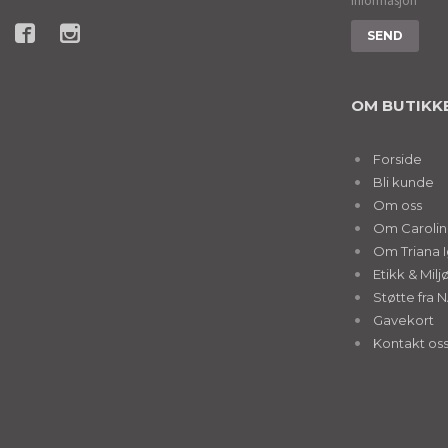
informasjon
OM BUTIKK
Forside
Bli kunde
Om oss
Om Caroline
Om Triana I
Etikk & Milj
Støtte fra 
Gavekort
Kontakt os