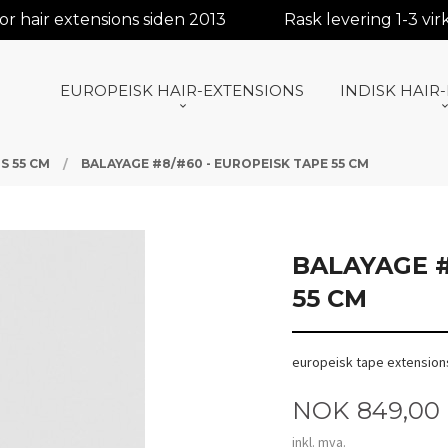
r hair extensions siden 2013
Rask levering 1-3 vi
EUROPEISK HAIR-EXTENSIONS
INDISK HAIR
S 55 CM
BALAYAGE #8/#60 - EUROPEISK TAPE 55 CM
BALAYAGE #
55 CM
europeisk tape extension
Pris
NOK
849,00
inkl. mva.