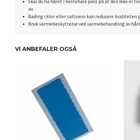
Skal du ha håret i hestehale pass på at den ikke er f
av.
Bading i klor eller saltvann kan redusere kvaliteten 
Bruk varmebeskyttelse ved varmebehandling av håre
VI ANBEFALER OGSÅ