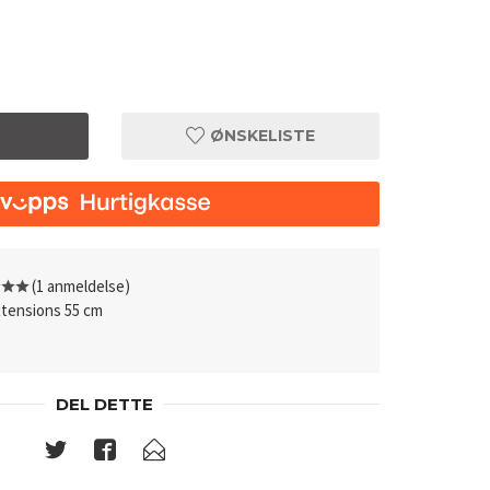
ØNSKELISTE
(1 anmeldelse)
tensions 55 cm
DEL DETTE
tape-extensi