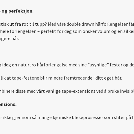
 og perfeksjon.
tisk ut fra rot til tupp? Med våre double drawn hårforlengelser f
le forlengelsen – perfekt for deg som ønsker volum og en silke
igere hår.
å gi deg en naturtro hårforlengelse med sine ”usynlige” fester og d
ik at tape-festene blir mindre fremtredende i ditt eget hår.
binere disse med vårt vanlige tape-extensions ved å bruke invisib
ensions.
r ikke gjennom så mange kjemiske blekeprosesser som sliter på hå