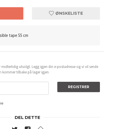
T
ØNSKELISTE
isible tape 55 cm
 midlertidig utsolgt. Legg igjen din e-postadresse og vi vil sende
n kommer tilbake på lager igjen.
REGISTRER
ene
DEL DETTE
Double drawn -