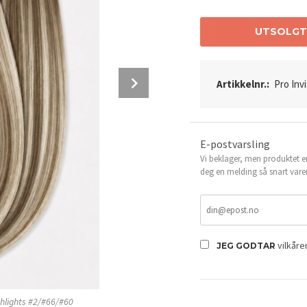
UTSOLG
Next
Artikkelnr.:
Pro Inv
E-postvarsling
Vi beklager, men produktet er
deg en melding så snart vare
Farge Ombre Highlights #2/#66/#60
vilkår
JEG GODTAR
ghlights #2/#66/#60