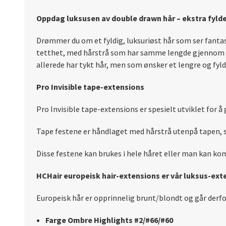
Oppdag luksusen av double drawn hår – ekstra fylde
Drømmer du om et fyldig, luksuriøst hår som ser fantas
tetthet, med hårstrå som har samme lengde gjennom he
allerede har tykt hår, men som ønsker et lengre og fyld
Pro Invisible tape-extensions
Pro Invisible tape-extensions er spesielt utviklet for 
Tape festene er håndlaget med hårstrå utenpå tapen, sl
Disse festene kan brukes i hele håret eller man kan kom
HCHair europeisk hair-extensions er vår luksus-ext
Europeisk hår er opprinnelig brunt/blondt og går derfo
Farge Ombre Highlights #2/#66/#60