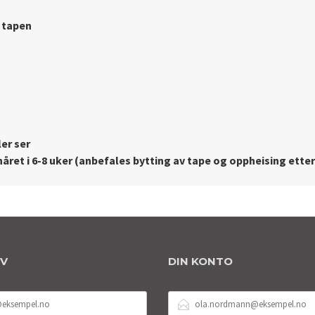
 tapen
ler ser
 håret i 6-8 uker (anbefales bytting av tape og oppheising etter
EV
DIN KONTO
E-
POSTADRESSE