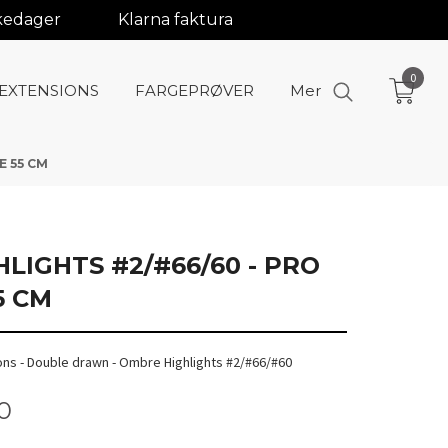
rkedager
Klarna faktura
0
-EXTENSIONS
FARGEPRØVER
Mer
E 55 CM
LIGHTS #2/#66/60 - PRO
5 CM
ions - Double drawn - Ombre Highlights #2/#66/#60
0