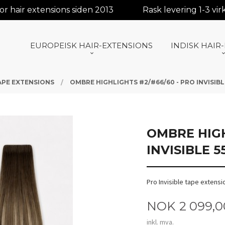
r hair extensions siden 2013
Rask levering 1-3 vi
EUROPEISK HAIR-EXTENSIONS
INDISK HAIR
TAPE EXTENSIONS
OMBRE HIGHLIGHTS #2/#66/60 - PRO INVISIBL
OMBRE HIGH
INVISIBLE 5
Pro Invisible tape extens
Pris
NOK
2 099,0
inkl. mva.