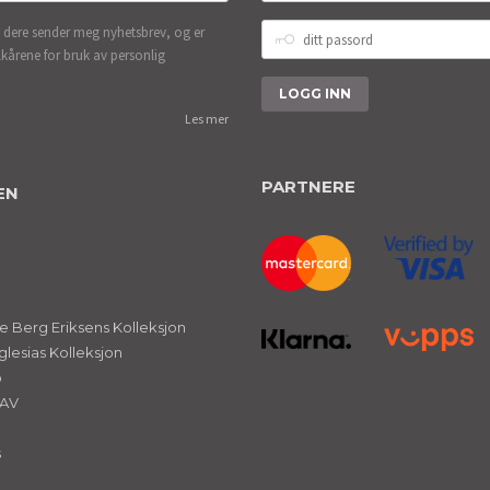
DITT
 dere sender meg nyhetsbrev, og er
PASSORD
lkårene for bruk av personlig
Les mer
PARTNERE
EN
 Berg Eriksens Kolleksjon
glesias Kolleksjon
ø
NAV
s