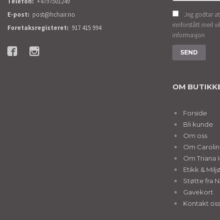
Telefon:
+4797501249
E-post:
post@hchair.no
Jeg godtar at
innforstått med vi
Foretaksregisteret:
917 415 994
informasjon
OM BUTIKK
Forside
Bli kunde
Om oss
Om Caroline
Om Triana I
Etikk & Milj
Støtte fra 
Gavekort
Kontakt os