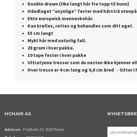
Double drawn (like langt hår fra topp til bunn)
Håndlaget “usynlige” fester med hårstrå utenpå
Ekte europeisk menneskehår.
Kan krølles, rettes og behandles som ditt eget.
55 cm langt
Mykt hår med naturlig fall.
28 gram i hver pakke.
10 tape fester i hver pakke
Ultratynne tresser som du nesten ikke kjenner
el
Hver tresse er 4 cm lang og 0,8 cm bred - Sitter i
HCHAIR AS
NYHETSBR
Adresse:
Postboks 19, 3529 Røyse