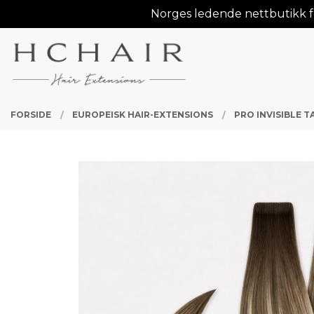
Gå
Norges ledende nettbutikk fo
Lukk
til
innholdet
PRODUKTER
FORSIDE
EUROPEISK HAIR-EXTENSIONS
PRO INVISIBLE 