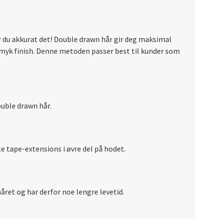
år du akkurat det! Double drawn hår gir deg maksimal
myk finish. Denne metoden passer best til kunder som
ouble drawn hår.
le tape-extensions i øvre del på hodet.
ret og har derfor noe lengre levetid.