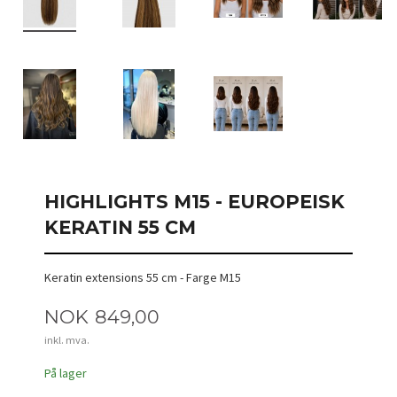
HIGHLIGHTS M15 - EUROPEISK
KERATIN 55 CM
Keratin extensions 55 cm - Farge M15
Pris
NOK
849,00
inkl. mva.
På lager