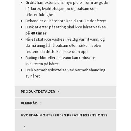
Gi ditt hair-extensions mye pleie i form av gode
hårkurer, kvalitetssjampo og balsam som
tilfører fuktighet.
Behandler du håret bra kan du bruke det
lenge.
Husk at etter påsetting skal ikke håret vaskes
på
48 timer
.
Håret skal ikke vaskes i veldig varmt vann, og
du må unngå å få balsam eller hårkur i selve
festene da dette kan løse dem opp.
Bading i klor eller saltvann kan redusere
kvaliteten på håret.
Bruk varmebeskyttelse ved varmebehandling
av håret.
PRODUKTDETALJER
PLEIERÅD
HVORDAN MONTERER JEG KERATIN EXTENSIONS?