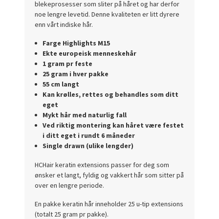
blekeprosesser som sliter på håret og har derfor
noe lengre levetid. Denne kvaliteten er litt dyrere
enn vårt indiske hår.
Farge Highlights M15
Ekte europeisk menneskehår
1 gram pr feste
25 gram i hver pakke
55 cm langt
Kan krølles, rettes og behandles som ditt
eget
Mykt hår med naturlig fall
Ved riktig montering kan håret være festet
i ditt eget i rundt 6 måneder
Single drawn (ulike lengder)
HCHair keratin extensions passer for deg som
ønsker et langt, fyldig og vakkert hår som sitter på
over en lengre periode.
En pakke keratin hår inneholder 25 u-tip extensions
(totalt 25 gram pr pakke).