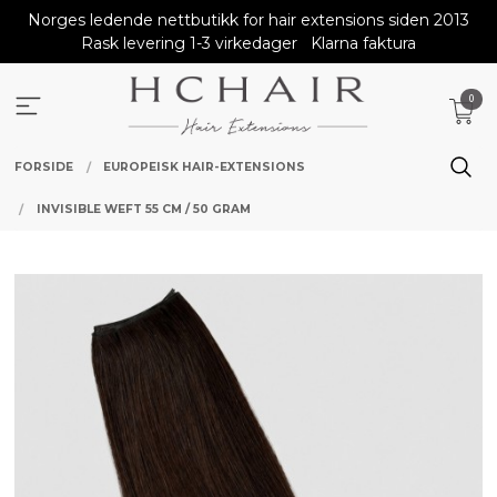
Gå
Norges ledende nettbutikk for hair extensions siden 2013
til
Rask levering 1-3 virkedager
Klarna faktura
innholdet
0
FORSIDE
EUROPEISK HAIR-EXTENSIONS
INVISIBLE WEFT 55 CM / 50 GRAM