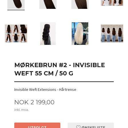
MØRKEBRUN #2 - INVISIBLE
WEFT 55 CM / 50 G
Invisible Weft Extensions - Hårtrense
Pris
NOK
2 199,00
inkl. mva.
UTSOLGT
ØNSKELISTE