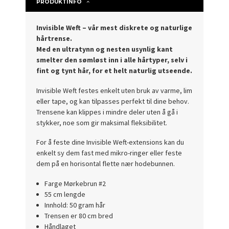
PRODUKTINFO
Invisible Weft – vår mest diskrete og naturlige
hårtrense.
Med en ultratynn og nesten usynlig kant
smelter den sømløst inn i alle hårtyper, selv i
fint og tynt hår, for et helt naturlig utseende.
Invisible Weft festes enkelt uten bruk av varme, lim
eller tape, og kan tilpasses perfekt til dine behov.
Trensene kan klippes i mindre deler uten å gå i
stykker, noe som gir maksimal fleksibilitet.
For å feste dine Invisible Weft-extensions kan du
enkelt sy dem fast med mikro-ringer eller feste
dem på en horisontal flette nær hodebunnen.
Farge Mørkebrun #2
55 cm lengde
Innhold: 50 gram hår
Trensen er 80 cm bred
Håndlaget