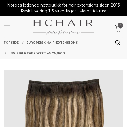
Gå
Norges ledende nettbutikk for hair extensions siden 2013
til
Rask levering 1-3 virkedager
Klarna faktura
innholdet
0
FORSIDE
EUROPEISK HAIR-EXTENSIONS
INVISIBLE TAPE WEFT 45 CM/60G