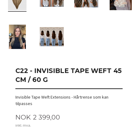
C22 - INVISIBLE TAPE WEFT 45
CM / 60 G
Invisible Tape Weft Extensions - Hårtrense som kan
tilpasses
Pris
NOK
2 399,00
inkl. mva.