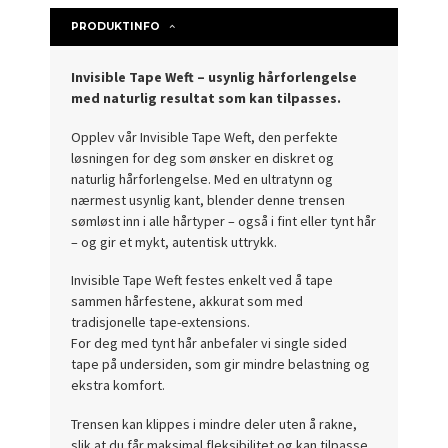
PRODUKTINFO
Invisible Tape Weft – usynlig hårforlengelse
med naturlig resultat som kan tilpasses.
Opplev vår Invisible Tape Weft, den perfekte
løsningen for deg som ønsker en diskret og
naturlig hårforlengelse. Med en ultratynn og
nærmest usynlig kant, blender denne trensen
sømløst inn i alle hårtyper – også i fint eller tynt hår
– og gir et mykt, autentisk uttrykk.
Invisible Tape Weft festes enkelt ved å tape
sammen hårfestene, akkurat som med
tradisjonelle tape-extensions.
For deg med tynt hår anbefaler vi single sided
tape på undersiden, som gir mindre belastning og
ekstra komfort.
Trensen kan klippes i mindre deler uten å rakne,
slik at du får maksimal fleksibilitet og kan tilpasse