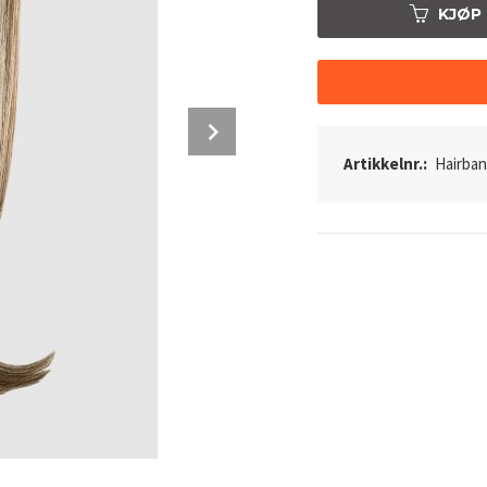
KJØP
Next
Artikkelnr.:
Hairba
C22 - Hairband Extensions