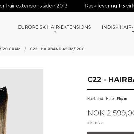
r hair extensions siden 2013
Rask levering 1-3 vi
EUROPEISK HAIR-EXTENSIONS
INDISK HAIR
/120 GRAM
C22 - HAIRBAND 45CM/120G
C22 - HAIR
Hairband - Halo - Flip in
Pris
NOK
2 599,0
inkl. mva.