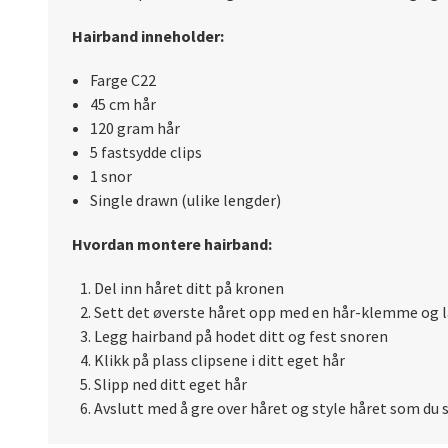
Hairband inneholder:
Farge C22
45 cm hår
120 gram hår
5 fastsydde clips
1 snor
Single drawn (ulike lengder)
Hvordan montere hairband:
Del inn håret ditt på kronen
Sett det øverste håret opp med en hår-klemme og l
Legg hairband på hodet ditt og fest snoren
Klikk på plass clipsene i ditt eget hår
Slipp ned ditt eget hår
Avslutt med å gre over håret og style håret som du s