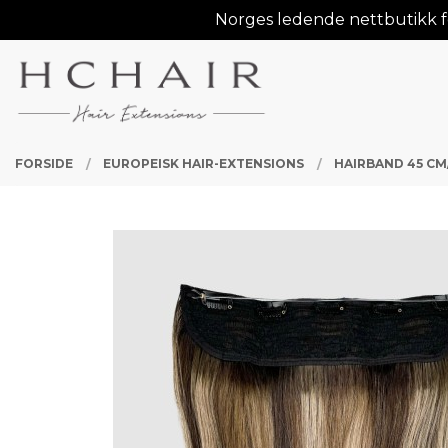
Gå
Norges ledende nettbutikk fo
Lukk
til
innholdet
PRODUKTER
FORSIDE
EUROPEISK HAIR-EXTENSIONS
HAIRBAND 45 CM