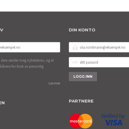
EV
DIN KONTO
E-
POSTADRESSE
DITT
 dere sender meg nyhetsbrev, og er
PASSORD
lkårene for bruk av personlig
Les mer
PARTNERE
EN