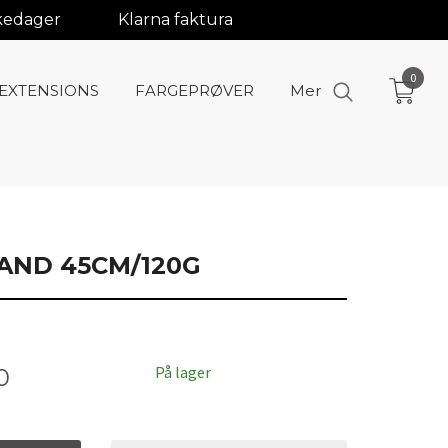
rkedager
Klarna faktura
0
-EXTENSIONS
FARGEPRØVER
Mer
BAND 45CM/120G
På lager
0