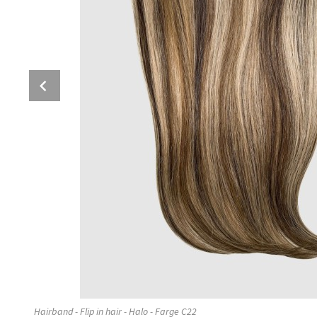
Prev
Hairband - Flip in hair - Halo - Farge C22