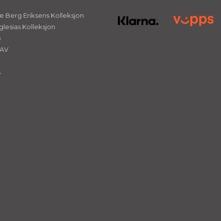
 Berg Eriksens Kolleksjon
glesias Kolleksjon
ø
NAV
s