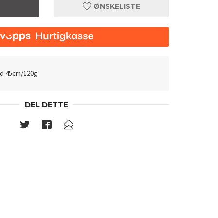
ØNSKELISTE
nd 45cm/120g
DEL DETTE
Før og etter 