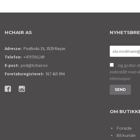
HCHAIR AS
NYHETSBR
Adresse:
Postboks 19, 3529 Røyse
Telefon:
+4797501249
E-post:
post@hchair.no
Jeg godtar at
innforstått med vi
Foretaksregisteret:
917 415 994
informasjon
OM BUTIKK
Forside
Bli kunde