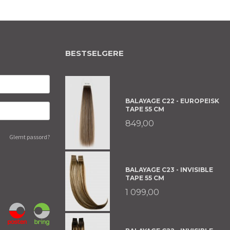
BESTSELGERE
BALAYAGE C22 - EUROPEISK
TAPE 55 CM
849,00
Glemt passord?
BALAYAGE C23 - INVISIBLE
TAPE 55 CM
1 099,00