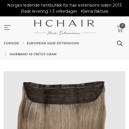
Gå
Norges ledende nettbutikk for hair extensions siden 2013
til
Rask levering 1-3 virkedager
Klarna faktura
innholdet
0
FORSIDE
EUROPEISK HAIR-EXTENSIONS
HAIRBAND 45 CM/120 GRAM