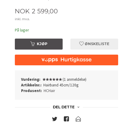
Pris
NOK
2 599,00
inkl. mva.
På lager
KJØP
ØNSKELISTE
Vurdering:
(1 anmeldelse)
Artikkelnr.:
Hairband 45cm/120g
Produsent:
HCHair
DEL DETTE