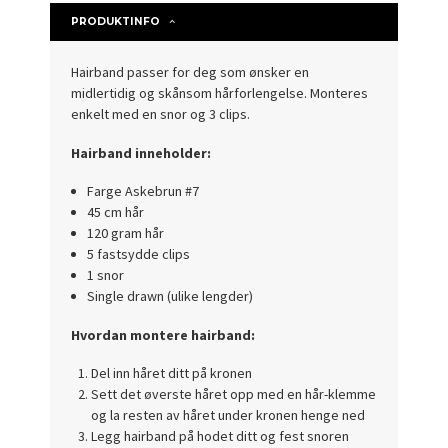
PRODUKTINFO
Hairband passer for deg som ønsker en
midlertidig og skånsom hårforlengelse. Monteres
enkelt med en snor og 3 clips.
Hairband inneholder:
Farge Askebrun #7
45 cm hår
120 gram hår
5 fastsydde clips
1 snor
Single drawn (ulike lengder)
Hvordan montere hairband:
Del inn håret ditt på kronen
Sett det øverste håret opp med en hår-klemme
og la resten av håret under kronen henge ned
Legg hairband på hodet ditt og fest snoren