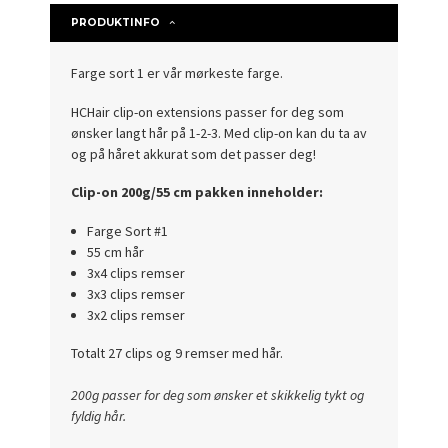
PRODUKTINFO
Farge sort 1 er vår mørkeste farge.
HCHair
clip-on extensions passer for deg som
ønsker langt hår på 1-2-3. Med clip-on kan du ta av
og på håret akkurat som det passer deg!
Clip-on 200g/55 cm pakken inneholder:
Farge Sort #1
55 cm hår
3x4 clips remser
3x3 clips remser
3x2 clips remser
Totalt 27 clips og 9 remser med hår.
200g passer for deg som ønsker et skikkelig tykt og
fyldig hår.