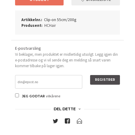
Artikkelnr.:
Clip-on 55cm/200g
Produsent:
HCHair
E-postvarsling
Vi beklager, men produktet er midlertidig utsolgt. Legg igjen din
e-postadresse og vi vil sende deg en melding så snart varen
kommer tilbake på lager igjen.
REGISTRER
vilkårene
JEG GODTAR
DEL DETTE