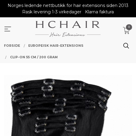
Gå
Norges ledende nettbutikk for hair extensions siden 2013
til
Rask levering 1-3 virkedager
Klarna faktura
innholdet
0
FORSIDE
EUROPEISK HAIR-EXTENSIONS
CLIP-ON 55 CM / 200 GRAM