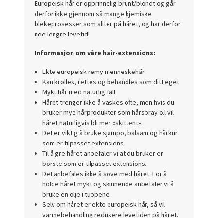
Europeisk hår er opprinnelig brunt/blondt og går
derfor ikke gjennom så mange kjemiske
blekeprosesser som sliter på håret, og har derfor
noe lengre levetid!
Informasjon om våre hair-extensions:
Ekte europeisk remy menneskehår
Kan krølles, rettes og behandles som ditt eget
Mykt hår med naturlig fall
Håret trenger ikke å vaskes ofte, men hvis du
bruker mye hårprodukter som hårspray o.l vil
håret naturligvis bli mer «skittent».
Det er viktig å bruke sjampo, balsam og hårkur
som er tilpasset extensions.
Til å gre håret anbefaler vi at du bruker en
børste som er tilpasset extensions.
Det anbefales ikke å sove med håret. For å
holde håret mykt og skinnende anbefaler vi å
bruke en olje i tuppene.
Selv om håret er ekte europeisk hår, så vil
varmebehandling redusere levetiden på håret.