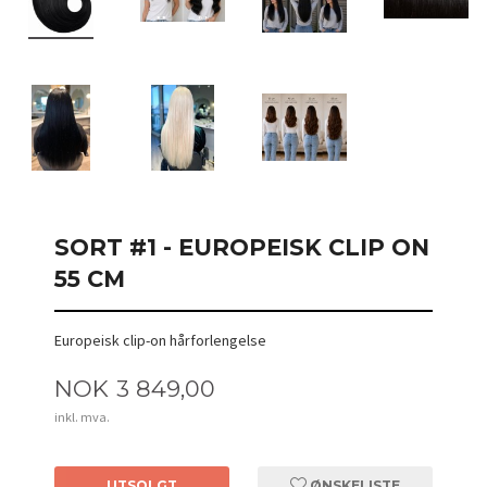
SORT #1 - EUROPEISK CLIP ON
55 CM
Europeisk clip-on hårforlengelse
Pris
NOK
3 849,00
inkl. mva.
UTSOLGT
ØNSKELISTE