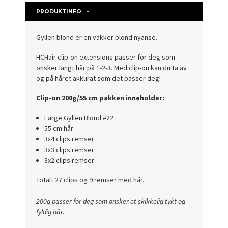
PRODUKTINFO
Gyllen blond er en vakker blond nyanse.
HCHair
clip-on extensions passer for deg som
ønsker langt hår på 1-2-3. Med clip-on kan du ta av
og på håret akkurat som det passer deg!
Clip-on 200g/55 cm pakken inneholder:
Farge Gyllen Blond #22
55 cm hår
3x4 clips remser
3x3 clips remser
3x2 clips remser
Totalt 27 clips og 9 remser med hår.
200g passer for deg som ønsker et skikkelig tykt og
fyldig hår.