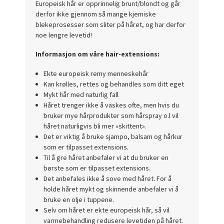
Europeisk hår er opprinnelig brunt/blondt og går
derfor ikke gjennom så mange kjemiske
blekeprosesser som sliter på håret, og har derfor
noe lengre levetid!
Informasjon om våre hair-extensions:
Ekte europeisk remy menneskehår
Kan krølles, rettes og behandles som ditt eget
Mykt hår med naturlig fall
Håret trenger ikke å vaskes ofte, men hvis du
bruker mye hårprodukter som hårspray o.l vil
håret naturligvis bli mer «skittent».
Det er viktig å bruke sjampo, balsam og hårkur
som er tilpasset extensions.
Til å gre håret anbefaler vi at du bruker en
børste som er tilpasset extensions.
Det anbefales ikke å sove med håret. For å
holde håret mykt og skinnende anbefaler vi å
bruke en olje i tuppene.
Selv om håret er ekte europeisk hår, så vil
varmebehandling redusere levetiden på håret.