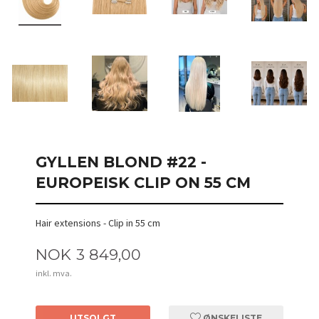
GYLLEN BLOND #22 -
EUROPEISK CLIP ON 55 CM
Hair extensions - Clip in 55 cm
Pris
NOK
3 849,00
inkl. mva.
UTSOLGT
ØNSKELISTE