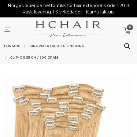
Gå
Norges ledende nettbutikk for hair extensions siden 2013
til
Rask levering 1-3 virkedager
Klarna faktura
innholdet
0
FORSIDE
EUROPEISK HAIR-EXTENSIONS
CLIP-ON 55 CM / 200 GRAM