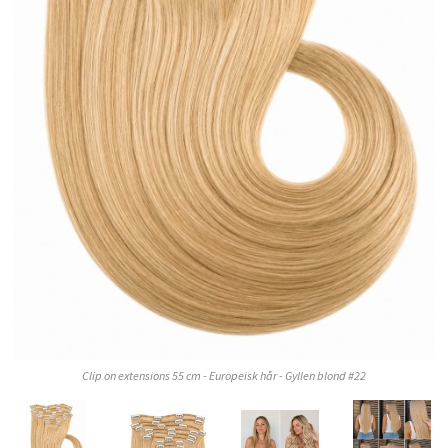
Clip on extensions 55 cm - Europeisk hår - Gyllen blond #22