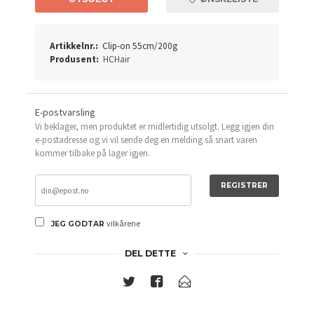
Artikkelnr.:
Clip-on 55cm/200g
Produsent:
HCHair
E-postvarsling
Vi beklager, men produktet er midlertidig utsolgt. Legg igjen din
e-postadresse og vi vil sende deg en melding så snart varen
kommer tilbake på lager igjen.
REGISTRER
vilkårene
JEG GODTAR
DEL DETTE