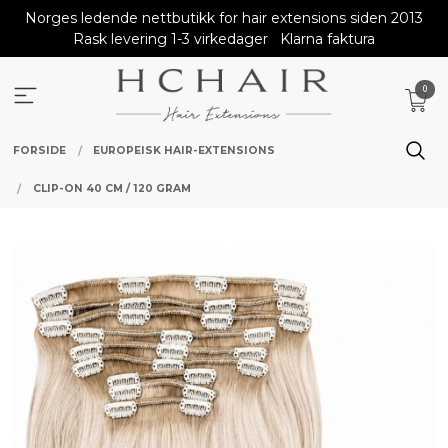
Gå
Norges ledende nettbutikk for hair extensions siden 2013
til
Rask levering 1-3 virkedager
Klarna faktura
innholdet
0
FORSIDE
EUROPEISK HAIR-EXTENSIONS
CLIP-ON 40 CM / 120 GRAM