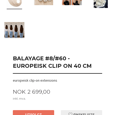
BALAYAGE #8/#60 -
EUROPEISK CLIP ON 40 CM
europeisk clip-on extensions
Pris
NOK
2 699,00
inkl. mva.
UTSOLGT
ØNSKELISTE