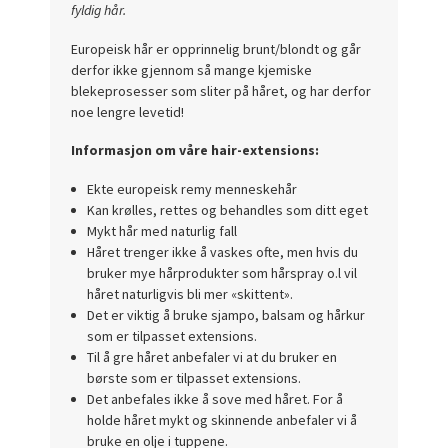
fyldig hår.
Europeisk hår er opprinnelig brunt/blondt og går
derfor ikke gjennom så mange kjemiske
blekeprosesser som sliter på håret, og har derfor
noe lengre levetid!
Informasjon om våre hair-extensions:
Ekte europeisk remy menneskehår
Kan krølles, rettes og behandles som ditt eget
Mykt hår med naturlig fall
Håret trenger ikke å vaskes ofte, men hvis du
bruker mye hårprodukter som hårspray o.l vil
håret naturligvis bli mer «skittent».
Det er viktig å bruke sjampo, balsam og hårkur
som er tilpasset extensions.
Til å gre håret anbefaler vi at du bruker en
børste som er tilpasset extensions.
Det anbefales ikke å sove med håret. For å
holde håret mykt og skinnende anbefaler vi å
bruke en olje i tuppene.