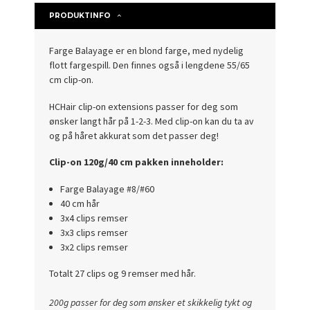
PRODUKTINFO
Farge Balayage er en blond farge, med nydelig
flott fargespill. Den finnes også i lengdene 55/65
cm clip-on.
HCHair
clip-on extensions passer for deg som
ønsker langt hår på 1-2-3. Med clip-on kan du ta av
og på håret akkurat som det passer deg!
Clip-on 120g/40 cm pakken inneholder:
Farge Balayage #8/#60
40 cm hår
3x4 clips remser
3x3 clips remser
3x2 clips remser
Totalt 27 clips og 9 remser med hår.
200g passer for deg som ønsker et skikkelig tykt og