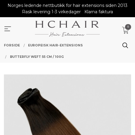
Gå
Norges ledende nettbutikk for hair extensions siden 2013
til
Rask levering 1-3 virkedager
Klarna faktura
innholdet
0
FORSIDE
EUROPEISK HAIR-EXTENSIONS
BUTTERFLY WEFT 55 CM / 100G