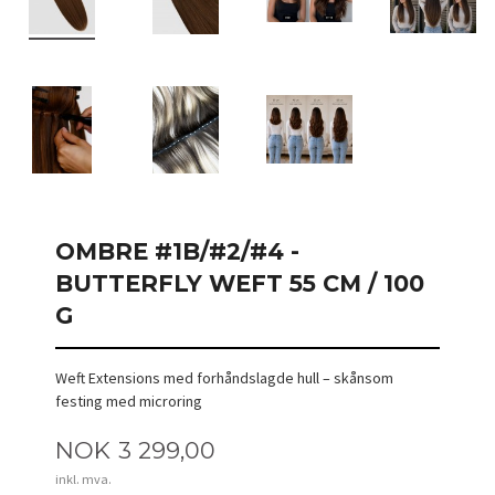
OMBRE #1B/#2/#4 -
BUTTERFLY WEFT 55 CM / 100
G
Weft Extensions med forhåndslagde hull – skånsom
festing med microring
Pris
NOK
3 299,00
inkl. mva.