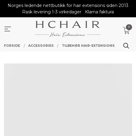
Gå
Norges ledende nettbutikk for hair extensions siden 2013
til
Rask levering 1-3 virkedager
Klarna faktura
innholdet
0
FORSIDE
ACCESSORIES
TILBEHØR HAIR-EXTENSIONS