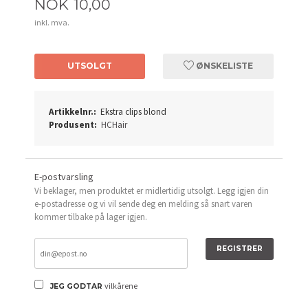
Pris
NOK
10,00
inkl. mva.
UTSOLGT
ØNSKELISTE
Artikkelnr.:
Ekstra clips blond
Produsent:
HCHair
E-postvarsling
Vi beklager, men produktet er midlertidig utsolgt. Legg igjen din
e-postadresse og vi vil sende deg en melding så snart varen
kommer tilbake på lager igjen.
REGISTRER
vilkårene
JEG GODTAR