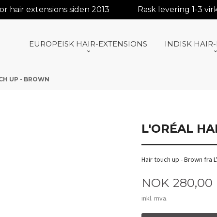
r hair extensions siden 2013
Rask levering 1-3 vi
EUROPEISK HAIR-EXTENSIONS
INDISK HAIR
CH UP - BROWN
L'ORÉAL HA
Hair touch up - Brown fra L
Pris
NOK
280,00
inkl. mva.