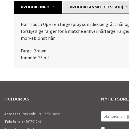
PRODUKTINFO
PRODUKTANMELDELSER (0)
Hair Touch Up er en fargespray som dekker grått hår og f
forskjellige farger for å matche enhver hårfarge. Farg
mørkeblondt hår.
Farge: Brown
Innhold: 75 ml
HCHAIR AS
NYHETSBR
Adresse:
Postboks 19, 3529 Røyse
Telefon:
+4797501249