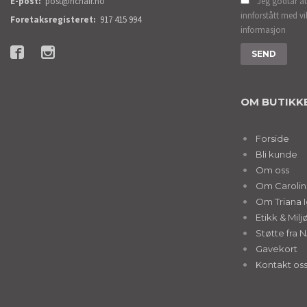
E-post:
post@hchair.no
Jeg godtar at
innforstått med vi
Foretaksregisteret:
917 415 994
informasjon
OM BUTIKK
Forside
Bli kunde
Om oss
Om Caroline
Om Triana I
Etikk & Milj
Støtte fra 
Gavekort
Kontakt os