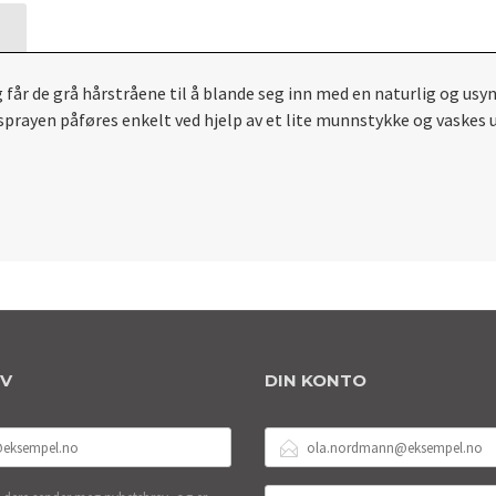
år de grå hårstråene til å blande seg inn med en naturlig og usynlig
esprayen påføres enkelt ved hjelp av et lite munnstykke og vaskes 
EV
DIN KONTO
E-
POSTADRESSE
DITT