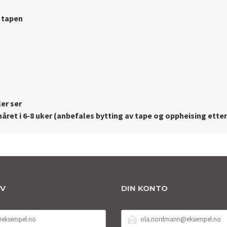
 tapen
ler ser
 håret i 6-8 uker (anbefales bytting av tape og oppheising etter
EV
DIN KONTO
E-
POSTADRESSE