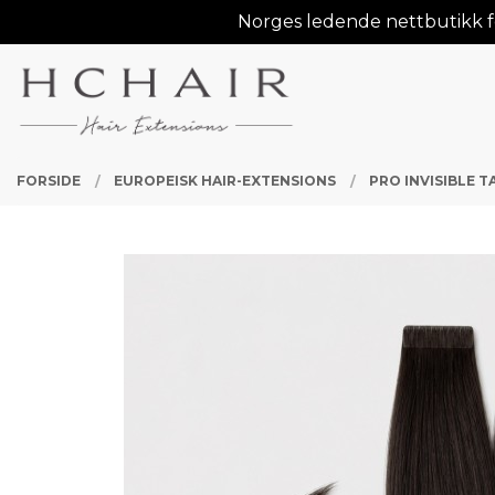
Gå
Norges ledende nettbutikk fo
Lukk
til
innholdet
PRODUKTER
FORSIDE
EUROPEISK HAIR-EXTENSIONS
PRO INVISIBLE 