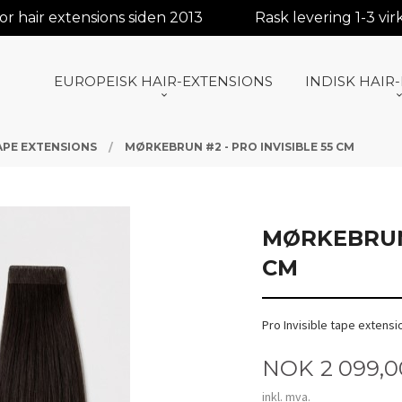
r hair extensions siden 2013
Rask levering 1-3 vi
EUROPEISK HAIR-EXTENSIONS
INDISK HAIR
TAPE EXTENSIONS
MØRKEBRUN #2 - PRO INVISIBLE 55 CM
MØRKEBRUN 
CM
Pro Invisible tape extensi
Pris
NOK
2 099,0
inkl. mva.