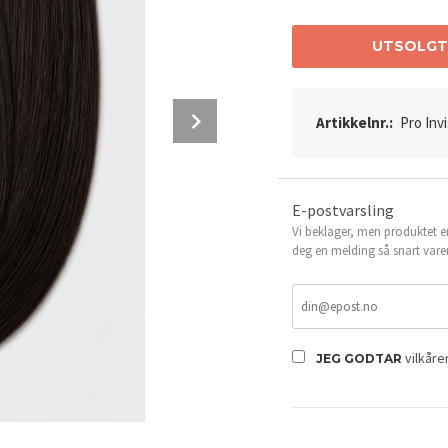
UTSOLG
Next
Artikkelnr.:
Pro Inv
E-postvarsling
Vi beklager, men produktet er
deg en melding så snart vare
Farge #2
vilkår
JEG GODTAR