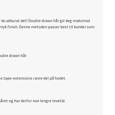
år du akkurat det! Double drawn hår gir deg maksimal
myk finish. Denne metoden passer best til kunder som
ouble drawn hår.
le tape-extensions i øvre del på hodet.
ret og har derfor noe lengre levetid.