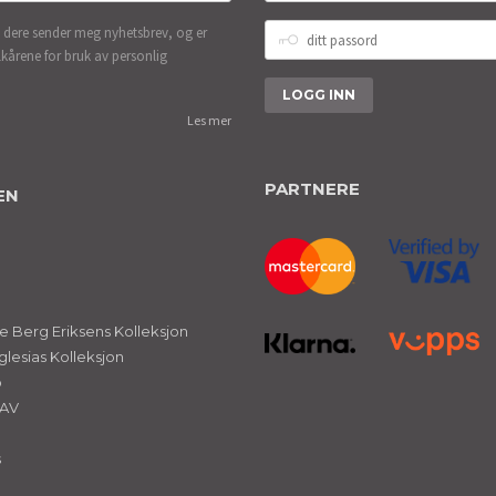
DITT
 dere sender meg nyhetsbrev, og er
PASSORD
lkårene for bruk av personlig
Les mer
PARTNERE
EN
 Berg Eriksens Kolleksjon
glesias Kolleksjon
ø
NAV
s