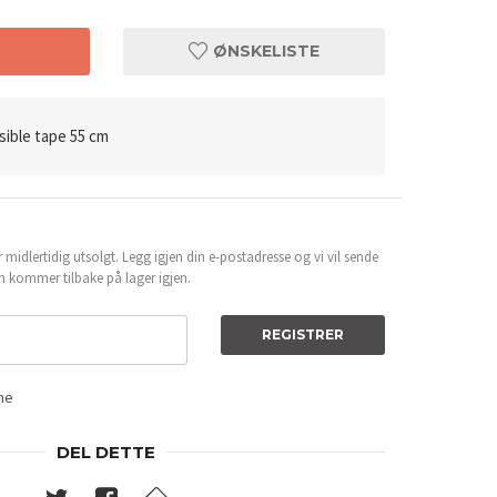
T
ØNSKELISTE
isible tape 55 cm
 midlertidig utsolgt. Legg igjen din e-postadresse og vi vil sende
n kommer tilbake på lager igjen.
Før og etter 
REGISTRER
ene
DEL DETTE