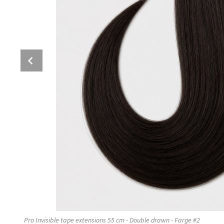
Prev
Pro Invisible tape extensions 55 cm - Double drawn - Farge #2