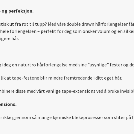
 og perfeksjon.
tisk ut fra rot til tupp? Med våre double drawn hårforlengelser f
le forlengelsen – perfekt for deg som ønsker volum og en silke
igere hår.
å gi deg en naturtro hårforlengelse med sine ”usynlige” fester og d
ik at tape-festene blir mindre fremtredende i ditt eget hår.
binere disse med vårt vanlige tape-extensions ved å bruke invisib
ensions.
r ikke gjennom så mange kjemiske blekeprosesser som sliter på hå