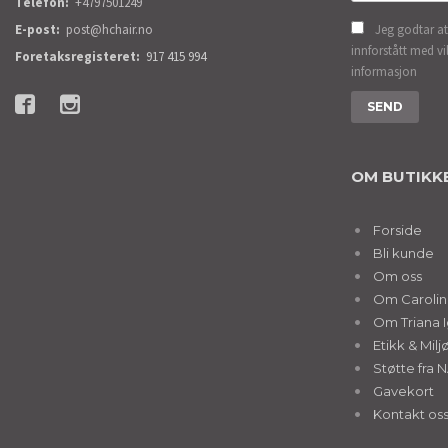
Telefon:
+4797501249
E-post:
post@hchair.no
Jeg godtar at
innforstått med vi
Foretaksregisteret:
917 415 994
informasjon
OM BUTIKK
Forside
Bli kunde
Om oss
Om Caroline
Om Triana I
Etikk & Milj
Støtte fra 
Gavekort
Kontakt os