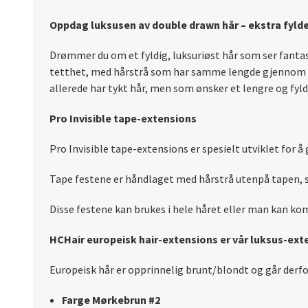
Oppdag luksusen av double drawn hår – ekstra fylde
Drømmer du om et fyldig, luksuriøst hår som ser fantas
tetthet, med hårstrå som har samme lengde gjennom he
allerede har tykt hår, men som ønsker et lengre og fyld
Pro Invisible tape-extensions
Pro Invisible tape-extensions er spesielt utviklet for 
Tape festene er håndlaget med hårstrå utenpå tapen, sl
Disse festene kan brukes i hele håret eller man kan kom
HCHair europeisk hair-extensions er vår luksus-ext
Europeisk hår er opprinnelig brunt/blondt og går derfo
Farge Mørkebrun #2