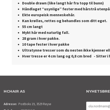
Double drawn (like langt hår fra topp til bunn)
Håndlaget “usynlige” fester med hårstrå utenpå
Ekte europeisk menneskehår.
Kan krølles, rettes og behandles som ditt eget.
55 cm langt
Mykt hår med naturlig fall.
28 gram i hver pakke.
10 tape fester i hver pakke
Ultratynne tresser som du nesten ikke kjenner
el
Hver tresse er 4 cm lang og 0,8 cm bred - Sitter i
HCHAIR AS
NYHETSBR
Adresse:
Postboks 19, 3529 Røyse