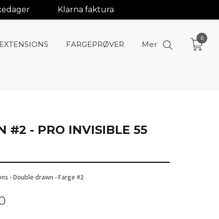
rkedager
Klarna faktura
0
-EXTENSIONS
FARGEPRØVER
Mer
#2 - PRO INVISIBLE 55
ons - Double drawn - Farge #2
0