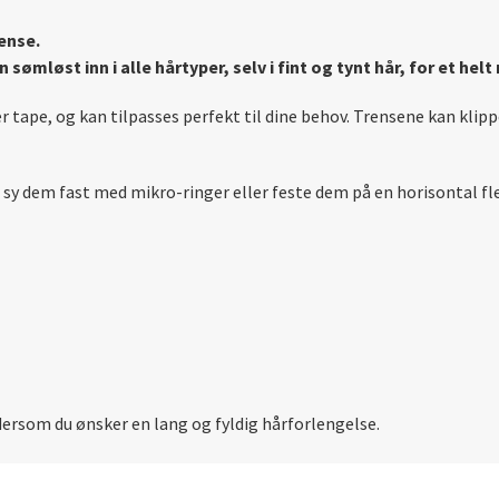
rense.
ømløst inn i alle hårtyper, selv i fint og tynt hår, for et helt
er tape, og kan tilpasses perfekt til dine behov. Trensene kan klipp
lt sy dem fast med mikro-ringer eller feste dem på en horisontal 
 dersom du ønsker en lang og fyldig hårforlengelse.