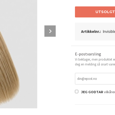
UTSOLG
Next
Artikkelnr.:
Invisib
E-postvarsling
Vi beklager, men produktet er
deg en melding så snart vare
vilkår
JEG GODTAR
Invisible Weft Extensions - Farge: Kald bl