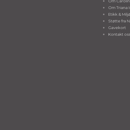
Om Caroline
Om Triana I
Etikk & Milj
Støtte fra 
Gavekort
Kontakt os