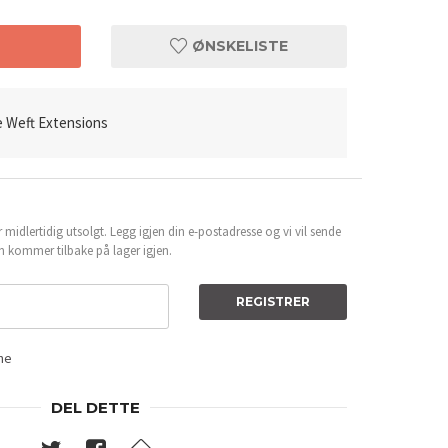
T
ØNSKELISTE
le Weft Extensions
 midlertidig utsolgt. Legg igjen din e-postadresse og vi vil sende
n kommer tilbake på lager igjen.
REGISTRER
ene
DEL DETTE
ond #101
Invisible Wef