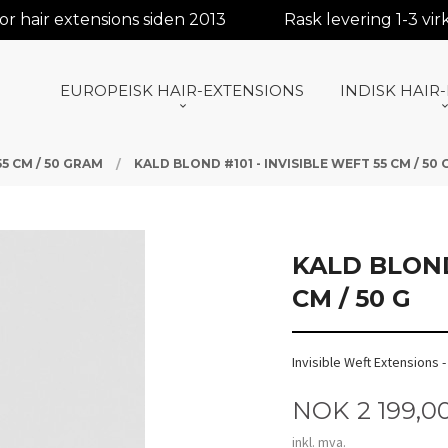
r hair extensions siden 2013
Rask levering 1-3 vi
EUROPEISK HAIR-EXTENSIONS
INDISK HAIR
55 CM / 50 GRAM
KALD BLOND #101 - INVISIBLE WEFT 55 CM / 50 
KALD BLOND
CM / 50 G
Invisible Weft Extensions 
Pris
NOK
2 199,0
inkl. mva.