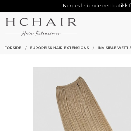
Gå
Norges ledende nettbutikk fo
Lukk
til
innholdet
PRODUKTER
FORSIDE
EUROPEISK HAIR-EXTENSIONS
INVISIBLE WEFT 