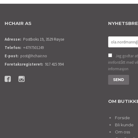
HCHAIR AS
NYHETSBR
Adresse:
Postboks 19, 3529 Røyse
Telefon:
+4797501249
E-post:
post@hchair.no
Jeg godtar at
innforstått med vi
Foretaksregisteret:
917 415 994
informasjon
OM BUTIKK
Forside
Bli kunde
Om oss