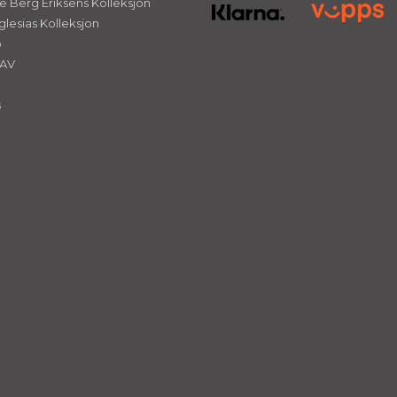
 Berg Eriksens Kolleksjon
glesias Kolleksjon
ø
NAV
s