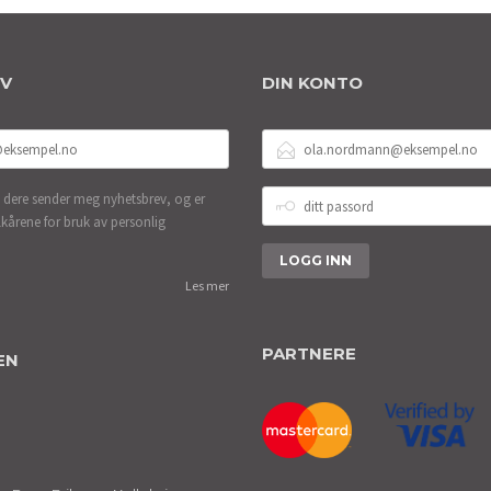
EV
DIN KONTO
E-
POSTADRESSE
DITT
 dere sender meg nyhetsbrev, og er
PASSORD
lkårene for bruk av personlig
Les mer
PARTNERE
EN