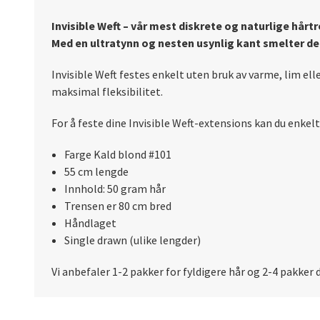
Invisible Weft – vår mest diskrete og naturlige hårt
Med en ultratynn og nesten usynlig kant smelter den s
Invisible Weft festes enkelt uten bruk av varme, lim ell
maksimal fleksibilitet.
For å feste dine Invisible Weft-extensions kan du enke
Farge Kald blond #101
55 cm lengde
Innhold: 50 gram hår
Trensen er 80 cm bred
Håndlaget
Single drawn (ulike lengder)
Vi anbefaler 1-2 pakker for fyldigere hår og 2-4 pakker