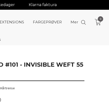
rkedager
Klarna faktura
0
-EXTENSIONS
FARGEPRØVER
Mer
G
 #101 - INVISIBLE WEFT 55
- Hårtrense
0